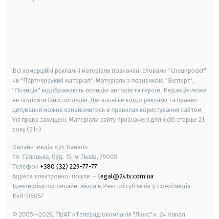
android
apple
smart tv
samsung smart tv
Всі комерційні рекламні матеріали позначені словами "Спецпроєкт"
чи "Партнерський матеріал". Матеріали з позначкою "Експерт",
"Позиція" відображають позицію авторів та героїв. Редакція може
не поділяти їхніх поглядів. Детальніше щодо реклами та правил
цитування можна ознайомитись в правилах користування сайтом.
Усі права захищені.
Матеріали сайту призначені для осіб старше
21
року (21+)
Онлайн-медіа «24 Канал»
пл. Галицька, буд. 15, м. Львів, 79008
Телефон
+380 (32) 229-77-77
Адреса електронної пошти —
legal@24tv.com.ua
Ідентифікатор онлайн-медіа в Реєстрі суб'єктів у сфері медіа —
R40-06057
© 2005—2026,
ПрАТ «Телерадіокомпанія "Люкс"», 24 Канал.