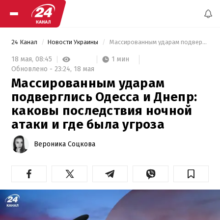
24 Канал
Новости Украины
 Массированным ударам подверглись Одесса и Днепр: каковы последствия ночной атаки и где была угроза 
1 мин
18 мая,
08:45
Обновлено -
23:24,
18 мая
Массированным ударам
подверглись Одесса и Днепр:
каковы последствия ночной
атаки и где была угроза
Вероника Соцкова