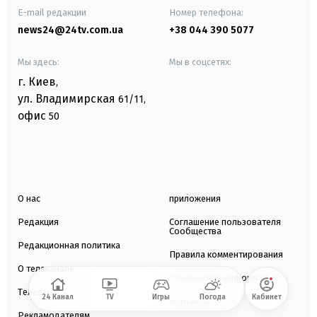
E-mail редакции
Номер телефона:
news24@24tv.com.ua
+38 044 390 5077
Мы здесь:
Мы в соцсетях:
г. Киев
,
ул. Владимирская
61/11,
офис
50
О нас
приложения
Редакция
Соглашение пользователя
Сообщества
Редакционная политика
Правила комментирования
О телеканале
Техническая информация
Телеведущие
24 Канал
TV
Игры
Погода
Кабинет
Контакты
Рекламодателям