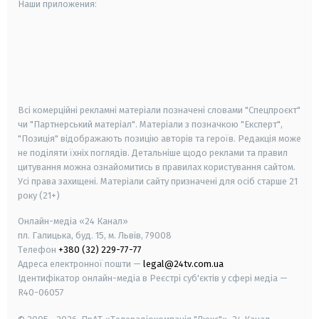
Наши приложения:
android
apple
smart tv
samsung smart tv
Всі комерційні рекламні матеріали позначені словами "Спецпроєкт"
чи "Партнерський матеріал". Матеріали з позначкою "Експерт",
"Позиція" відображають позицію авторів та героїв. Редакція може
не поділяти їхніх поглядів. Детальніше щодо реклами та правил
цитування можна ознайомитись в правилах користування сайтом.
Усі права захищені.
Матеріали сайту призначені для осіб старше
21
року (21+)
Онлайн-медіа «24 Канал»
пл. Галицька, буд. 15, м. Львів, 79008
Телефон
+380 (32) 229-77-77
Адреса електронної пошти —
legal@24tv.com.ua
Ідентифікатор онлайн-медіа в Реєстрі суб'єктів у сфері медіа —
R40-06057