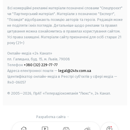
Всі комерційні рекламні матеріали позначені словами "Спецпроєкт"
чи "Партнерський матеріал". Матеріали з позначкою "Експерт",
"Позиція" відображають позицію авторів та героїв. Редакція може
не поділяти їхніх поглядів. Детальніше щодо реклами та правил
цитування можна ознайомитись в правилах користування сайтом.
Усі права захищені.
Матеріали сайту призначені для осіб старше
21
року (21+)
Онлайн-медіа «24 Канал»
пл. Галицька, буд. 15, м. Львів, 79008
Телефон
+380 (32) 229-77-77
Адреса електронної пошти —
legal@24tv.com.ua
Ідентифікатор онлайн-медіа в Реєстрі суб'єктів у сфері медіа —
R40-06057
© 2005—2026,
ПрАТ «Телерадіокомпанія "Люкс"», 24 Канал.
Разработка сайта
-