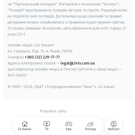
чи "Партнерський матеріал". Матеріали з позначкою "Експерт",
"Позиція" відображають позицію авторів та героїв. Редакція може
не поділяти їхніх поглядів. Детальніше щодо реклами та правил
цитування можна ознайомитись в правилах користування сайтом.
Усі права захищені.
Матеріали сайту призначені для осіб старше
21
року (21+)
Онлайн-медіа «24 Канал»
пл. Галицька, буд. 15, м. Львів, 79008
Телефон
+380 (32) 229-77-77
Адреса електронної пошти —
legal@24tv.com.ua
Ідентифікатор онлайн-медіа в Реєстрі суб'єктів у сфері медіа —
R40-06057
© 2005—2026,
ПрАТ «Телерадіокомпанія "Люкс"», 24 Канал.
Розробка сайту
-
24 Канал
TV
Ігри
Погода
Кабінет