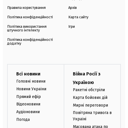
Правила користування
Архів
Політика конфіденційності
Карта сайту
Політика використання
Ігри
штучного інтелекту
Політика конфіденційності
додатку
Всі новини
Війна Росії з
Головні новини
Україною
Новини України
Ракетні обстріли
Прямий ефір
Карта бойових дій
Відеоновини
Мирні переговори
Аудіоновини
Повітряна тривога в
Україні
Погода
Масована атака по