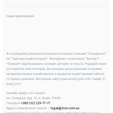
Наши приложения:
android
apple
smart tv
samsung smart tv
Всі комерційні рекламні матеріали позначені словами "Спецпроєкт"
чи "Партнерський матеріал". Матеріали з позначкою "Експерт",
"Позиція" відображають позицію авторів та героїв. Редакція може
не поділяти їхніх поглядів. Детальніше щодо реклами та правил
цитування можна ознайомитись в правилах користування сайтом.
Усі права захищені.
Матеріали сайту призначені для осіб старше
21
року (21+)
Онлайн-медіа «24 Канал»
пл. Галицька, буд. 15, м. Львів, 79008
Телефон
+380 (32) 229-77-77
Адреса електронної пошти —
legal@24tv.com.ua