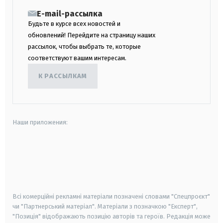
E-mail-рассылка
Будьте в курсе всех новостей и
обновлений! Перейдите на страницу наших
рассылок, чтобы выбрать те, которые
соответствуют вашим интересам.
К РАССЫЛКАМ
Наши приложения:
android
apple
smart tv
samsung smart tv
Всі комерційні рекламні матеріали позначені словами "Спецпроєкт"
чи "Партнерський матеріал". Матеріали з позначкою "Експерт",
"Позиція" відображають позицію авторів та героїв. Редакція може