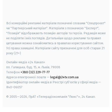
android
apple
smart tv
samsung smart tv
Всі комерційні рекламні матеріали позначені словами "Спецпроєкт"
чи "Партнерський матеріал". Матеріали з позначкою "Експерт",
"Позиція" відображають позицію авторів та героїв. Редакція може
не поділяти їхніх поглядів. Детальніше щодо реклами та правил
цитування можна ознайомитись в правилах користування сайтом.
Усі права захищені.
Матеріали сайту призначені для осіб старше
21
року (21+)
Онлайн-медіа «24 Канал»
пл. Галицька, буд. 15, м. Львів, 79008
Телефон
+380 (32) 229-77-77
Адреса електронної пошти —
legal@24tv.com.ua
Ідентифікатор онлайн-медіа в Реєстрі суб'єктів у сфері медіа —
R40-06057
© 2005—2026,
ПрАТ «Телерадіокомпанія "Люкс"», 24 Канал.