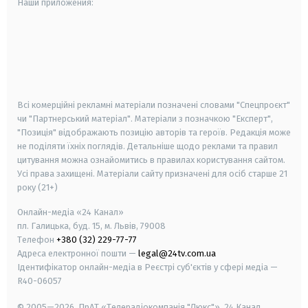
Наши приложения:
android
apple
smart tv
samsung smart tv
Всі комерційні рекламні матеріали позначені словами "Спецпроєкт"
чи "Партнерський матеріал". Матеріали з позначкою "Експерт",
"Позиція" відображають позицію авторів та героїв. Редакція може
не поділяти їхніх поглядів. Детальніше щодо реклами та правил
цитування можна ознайомитись в правилах користування сайтом.
Усі права захищені.
Матеріали сайту призначені для осіб старше
21
року (21+)
Онлайн-медіа «24 Канал»
пл. Галицька, буд. 15, м. Львів, 79008
Телефон
+380 (32) 229-77-77
Адреса електронної пошти —
legal@24tv.com.ua
Ідентифікатор онлайн-медіа в Реєстрі суб'єктів у сфері медіа —
R40-06057
© 2005—2026,
ПрАТ «Телерадіокомпанія "Люкс"», 24 Канал.