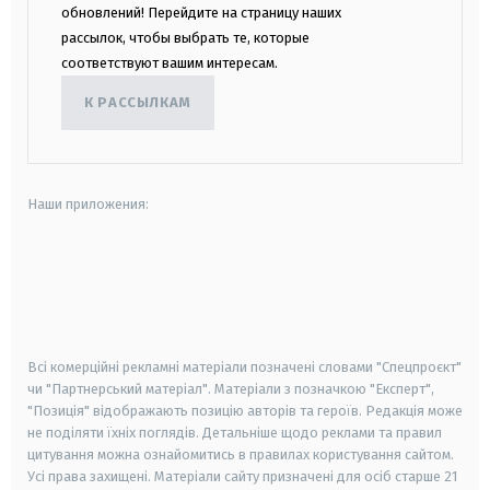
обновлений! Перейдите на страницу наших
рассылок, чтобы выбрать те, которые
соответствуют вашим интересам.
К РАССЫЛКАМ
Наши приложения:
android
apple
smart tv
samsung smart tv
Всі комерційні рекламні матеріали позначені словами "Спецпроєкт"
чи "Партнерський матеріал". Матеріали з позначкою "Експерт",
"Позиція" відображають позицію авторів та героїв. Редакція може
не поділяти їхніх поглядів. Детальніше щодо реклами та правил
цитування можна ознайомитись в правилах користування сайтом.
Усі права захищені.
Матеріали сайту призначені для осіб старше
21