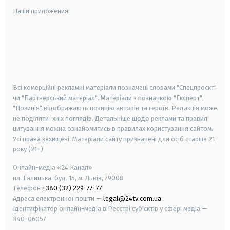
Наши приложения:
android
apple
smart tv
samsung smart tv
Всі комерційні рекламні матеріали позначені словами "Спецпроєкт"
чи "Партнерський матеріал". Матеріали з позначкою "Експерт",
"Позиція" відображають позицію авторів та героїв. Редакція може
не поділяти їхніх поглядів. Детальніше щодо реклами та правил
цитування можна ознайомитись в правилах користування сайтом.
Усі права захищені.
Матеріали сайту призначені для осіб старше
21
року (21+)
Онлайн-медіа «24 Канал»
пл. Галицька, буд. 15, м. Львів, 79008
Телефон
+380 (32) 229-77-77
Адреса електронної пошти —
legal@24tv.com.ua
Ідентифікатор онлайн-медіа в Реєстрі суб'єктів у сфері медіа —
R40-06057