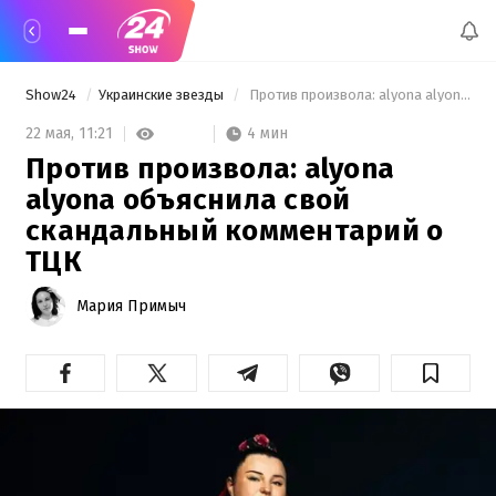
Show24
Украинские звезды
 Против произвола: alyona alyona объяснила свой скандальный комментарий о ТЦК 
4 мин
22 мая,
11:21
Против произвола: alyona
alyona объяснила свой
скандальный комментарий о
ТЦК
Мария Примыч