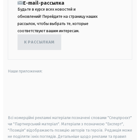
E-mail-рассылка
Будьте в курсе всех новостей и
обновлений! Перейдите на страницу наших
рассылок, чтобы выбрать те, которые
соответствуют вашим интересам.
К РАССЫЛКАМ
Наши приложения:
android
apple
smart tv
samsung smart tv
Всі комерційні рекламні матеріали позначені словами "Спецпроєкт"
чи "Партнерський матеріал". Матеріали з позначкою "Експерт",
"Позиція" відображають позицію авторів та героїв. Редакція може
не поділяти їхніх поглядів. Детальніше щодо реклами та правил