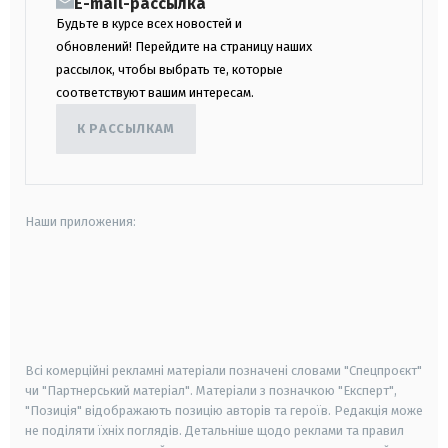
E-mail-рассылка
Будьте в курсе всех новостей и
обновлений! Перейдите на страницу наших
рассылок, чтобы выбрать те, которые
соответствуют вашим интересам.
К РАССЫЛКАМ
Наши приложения:
android
apple
smart tv
samsung smart tv
Всі комерційні рекламні матеріали позначені словами "Спецпроєкт"
чи "Партнерський матеріал". Матеріали з позначкою "Експерт",
"Позиція" відображають позицію авторів та героїв. Редакція може
не поділяти їхніх поглядів. Детальніше щодо реклами та правил