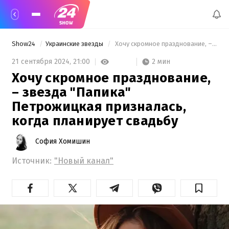
Show24
Украинские звезды
 Хочу скромное празднование, – звезда "Папика" Петрожицкая призналась, когда планирует свадьбу 
2 мин
21 сентября 2024,
21:00
Хочу скромное празднование,
– звезда "Папика"
Петрожицкая призналась,
когда планирует свадьбу
София Хомишин
Источник:
"Новый канал"