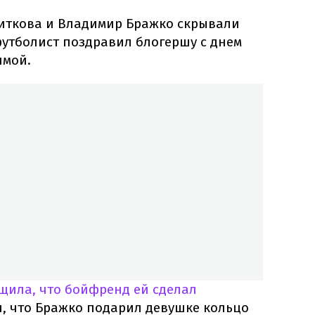
иткова и Владимир Бражко скрывали
футболист поздравил блогершу с днем
имой.
щила, что бойфренд ей сделал
и, что Бражко подарил девушке кольцо