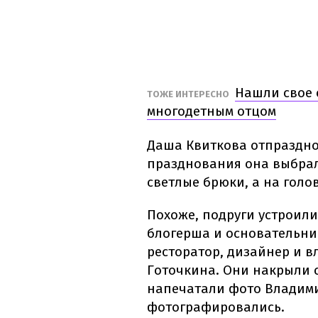
Нашли свое с
ТОЖЕ ИНТЕРЕСНО
многодетным отцом
Даша Квиткова отпраздно
празднования она выбрал
светлые брюки, а на голо
Похоже, подруги устроил
блогерша и основательни
ресторатор, дизайнер и в
Готочкина. Они накрыли с
напечатали фото Владими
фотографировались.