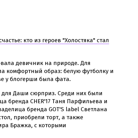
частье: кто из героев "Холостяка" стал
вала девичник на природе. Для
а комфортный образ: белую футболку и
ве у блогерши была фата.
и для Даши сюрприз. Среди них были
ца бренда CHER'17 Таня Парфильева и
ладелица бренда GOT'S label Светлана
тол, приобрели торт, а также
ра Бражка, с которыми