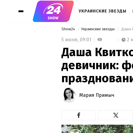
УКРАИНСКИЕ ЗВЕЗДЫ
Show24
Украинские звезды
 Даша 
5 июня,
09:01
2 
Даша Квитко
девичник: ф
празднован
Мария Примыч