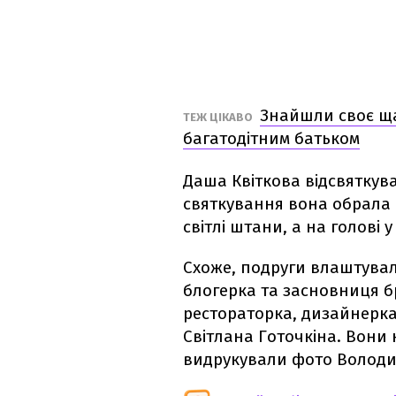
Знайшли своє щас
ТЕЖ ЦІКАВО
багатодітним батьком
Даша Квіткова відсвяткува
святкування вона обрала 
світлі штани, а на голові 
Схоже, подруги влаштувал
блогерка та засновниця бр
рестораторка, дизайнерка
Світлана Готочкіна. Вони 
видрукували фото Володи