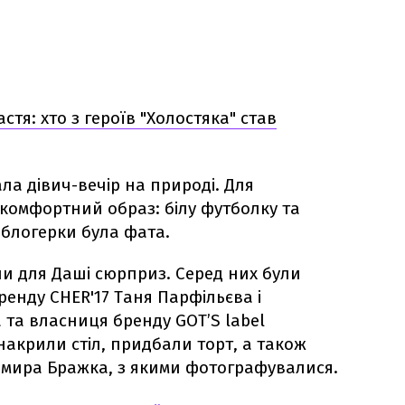
тя: хто з героїв "Холостяка" став
ла дівич-вечір на природі. Для
комфортний образ: білу футболку та
у блогерки була фата.
и для Даші сюрприз. Серед них були
енду CHER'17 Таня Парфільєва і
 та власниця бренду GOT’S label
накрили стіл, придбали торт, а також
мира Бражка, з якими фотографувалися.