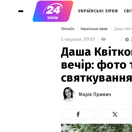
УКРАЇНСЬКІ ЗІРКИ
СВІ
Show24
Українські зірки
 Даша Квіт
5 червня,
09:01
Даша Квітко
вечір: фото 
святкуванн
Марія Примич