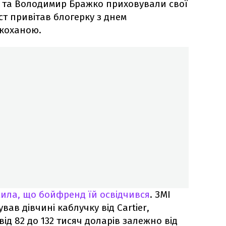
а та Володимир Бражко приховували свої
ст привітав блогерку з днем
 коханою.
мила, що бойфренд їй освідчився
. ЗМІ
ав дівчині каблучку від Cartier,
від 82 до 132 тисяч доларів залежно від