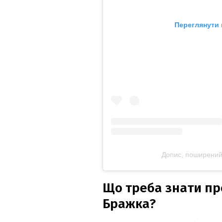
Переглянути 
Допис, поширений D
Що треба знати про
Бражка?