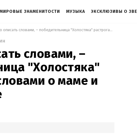
МИРОВЫЕ ЗНАМЕНИТОСТИ
МУЗЫКА
ЭКСКЛЮЗИВЫ О ЗВ
 Сложно описать словами, – победительница "Холостяка" растрогала словами о маме и материнстве 
ин
ать словами, –
ица "Холостяка"
словами о маме и
е