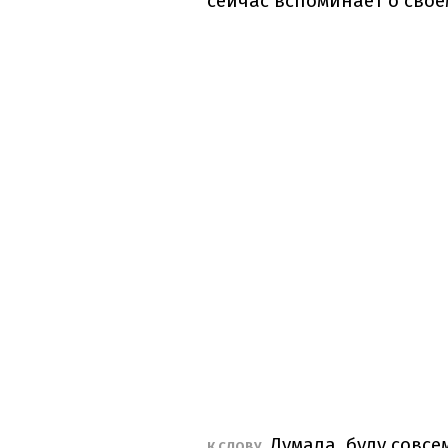
сейчас вспоминает о свое
Думала, буду совсе
К СЛОВУ