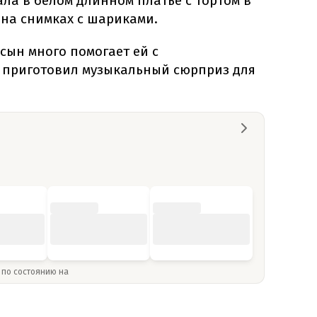
а в белом длинном платье с тортом в
 на снимках с шариками.
 сын много помогает ей с
е приготовил музыкальный сюрприз для
» по состоянию на