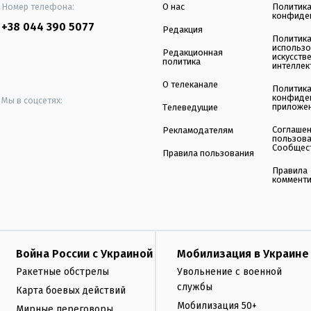
Номер телефона:
О нас
Политик
конфиде
+38 044 390 5077
Редакция
Политик
использ
Редакционная
искусств
политика
интеллек
О телеканале
Политик
конфиде
Мы в соцсетях:
приложе
Телеведущие
Соглаше
Рекламодателям
пользов
Сообщес
Правила пользования
Правила
коммент
Война России с Украиной
Мобилизация в Украине
Ракетные обстрелы
Увольнение с военной
службы
Карта боевых действий
Мобилизация 50+
Мирные переговоры