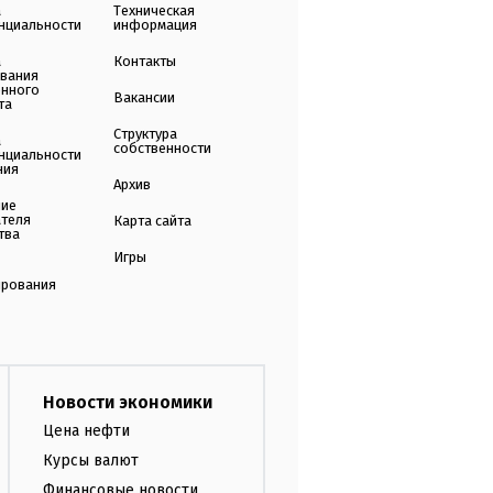
а
Техническая
нциальности
информация
а
Контакты
ования
енного
Вакансии
та
Структура
а
собственности
нциальности
ния
Архив
ние
ателя
Карта сайта
тва
Игры
ирования
Новости экономики
Цена нефти
Курсы валют
Финансовые новости