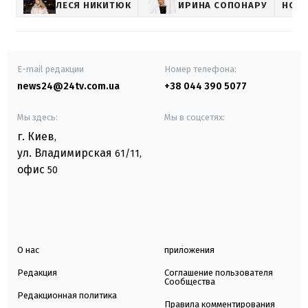
ЛЕСЯ НИКИТЮК
ИРИНА СОПОНАРУ
НОВ
E-mail редакции
Номер телефона:
news24@24tv.com.ua
+38 044 390 5077
Мы здесь:
Мы в соцсетях:
г. Киев
,
ул. Владимирская
61/11,
офис
50
О нас
приложения
Редакция
Соглашение пользователя
Сообщества
Редакционная политика
Правила комментирования