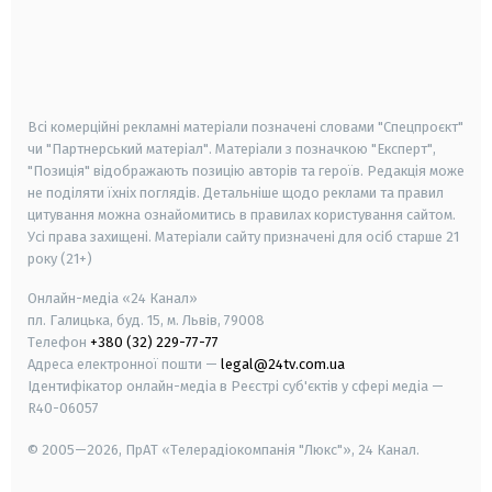
android
apple
smart tv
samsung smart tv
Всі комерційні рекламні матеріали позначені словами "Спецпроєкт"
чи "Партнерський матеріал". Матеріали з позначкою "Експерт",
"Позиція" відображають позицію авторів та героїв. Редакція може
не поділяти їхніх поглядів. Детальніше щодо реклами та правил
цитування можна ознайомитись в правилах користування сайтом.
Усі права захищені.
Матеріали сайту призначені для осіб старше
21
року (21+)
Онлайн-медіа «24 Канал»
пл. Галицька, буд. 15, м. Львів, 79008
Телефон
+380 (32) 229-77-77
Адреса електронної пошти —
legal@24tv.com.ua
Ідентифікатор онлайн-медіа в Реєстрі суб'єктів у сфері медіа —
R40-06057
© 2005—2026,
ПрАТ «Телерадіокомпанія "Люкс"», 24 Канал.