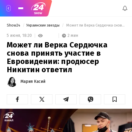
Show24
Украинские звезды
 Может ли Верка Сердючка снова принять участие в Евровидении: продюсер Никитин ответил 
2 мин
5 июня,
18:20
Может ли Верка Сердючка
снова принять участие в
Евровидении: продюсер
Никитин ответил
Мария Касий