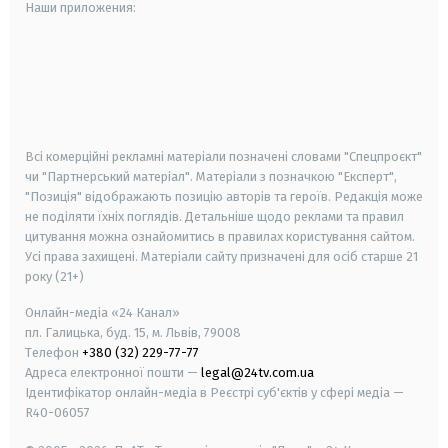
Наши приложения:
android
apple
smart tv
samsung smart tv
Всі комерційні рекламні матеріали позначені словами "Спецпроєкт"
чи "Партнерський матеріал". Матеріали з позначкою "Експерт",
"Позиція" відображають позицію авторів та героїв. Редакція може
не поділяти їхніх поглядів. Детальніше щодо реклами та правил
цитування можна ознайомитись в правилах користування сайтом.
Усі права захищені.
Матеріали сайту призначені для осіб старше
21
року (21+)
Онлайн-медіа «24 Канал»
пл. Галицька, буд. 15, м. Львів, 79008
Телефон
+380 (32) 229-77-77
Адреса електронної пошти —
legal@24tv.com.ua
Ідентифікатор онлайн-медіа в Реєстрі суб'єктів у сфері медіа —
R40-06057