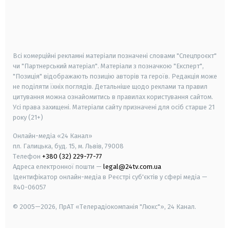
android
apple
smart tv
samsung smart tv
Всі комерційні рекламні матеріали позначені словами "Спецпроєкт"
чи "Партнерський матеріал". Матеріали з позначкою "Експерт",
"Позиція" відображають позицію авторів та героїв. Редакція може
не поділяти їхніх поглядів. Детальніше щодо реклами та правил
цитування можна ознайомитись в правилах користування сайтом.
Усі права захищені.
Матеріали сайту призначені для осіб старше
21
року (21+)
Онлайн-медіа «24 Канал»
пл. Галицька, буд. 15, м. Львів, 79008
Телефон
+380 (32) 229-77-77
Адреса електронної пошти —
legal@24tv.com.ua
Ідентифікатор онлайн-медіа в Реєстрі суб'єктів у сфері медіа —
R40-06057
© 2005—2026,
ПрАТ «Телерадіокомпанія "Люкс"», 24 Канал.