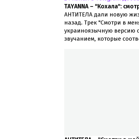
TAYANNA – "Кохала": смот
АНТИТЕЛА дали новую жиз
назад. Трек "Смотри в мен
украиноязычную версию 
звучанием, которые соотв