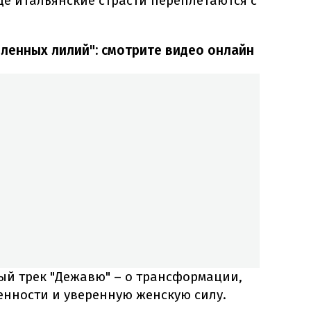
где итальянские страсти переплетаются с
бленных лилий": смотрите видео онлайн
й трек "Дежавю" – о трансформации,
енности и уверенную женскую силу.