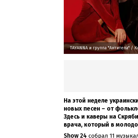
TAYANNA и группа "Антитела"
/ К
На этой неделе украинск
новых песен – от фольк
Здесь и каверы на Скряб
врача, который в молодо
Show 24
собрал 11 музыка