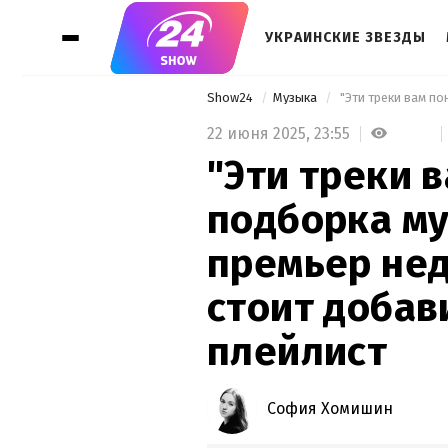
УКРАИНСКИЕ ЗВЕЗДЫ
Show24
Музыка
22 июня 2025,
23:55
"Эти треки 
подборка м
премьер нед
стоит добав
плейлист
София Хомишин