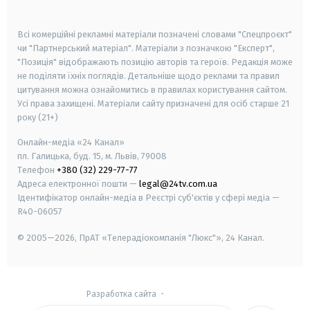
smart tv
samsung smart tv
Всі комерційні рекламні матеріали позначені словами "Спецпроєкт"
чи "Партнерський матеріал". Матеріали з позначкою "Експерт",
"Позиція" відображають позицію авторів та героїв. Редакція може
не поділяти їхніх поглядів. Детальніше щодо реклами та правил
цитування можна ознайомитись в правилах користування сайтом.
Усі права захищені.
Матеріали сайту призначені для осіб старше
21
року (21+)
Онлайн-медіа «24 Канал»
пл. Галицька, буд. 15, м. Львів, 79008
Телефон
+380 (32) 229-77-77
Адреса електронної пошти —
legal@24tv.com.ua
Ідентифікатор онлайн-медіа в Реєстрі суб'єктів у сфері медіа —
R40-06057
© 2005—2026,
ПрАТ «Телерадіокомпанія "Люкс"», 24 Канал.
Разработка сайта
-