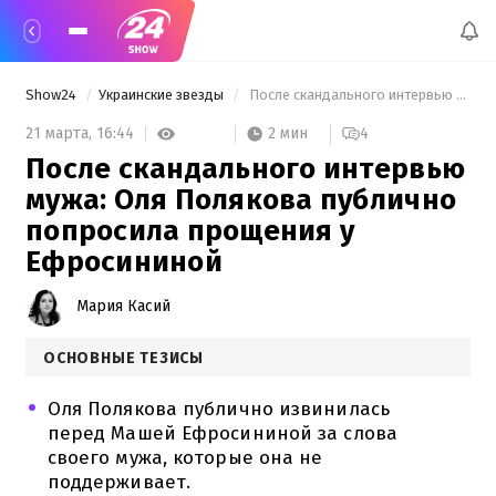
Show24
Украинские звезды
 После скандального интервью мужа: Оля Полякова публично попросила прощения у Ефросининой 
2 мин
21 марта,
16:44
4
После скандального интервью
мужа: Оля Полякова публично
попросила прощения у
Ефросининой
Мария Касий
ОСНОВНЫЕ ТЕЗИСЫ
Оля Полякова публично извинилась
перед Машей Ефросининой за слова
своего мужа, которые она не
поддерживает.