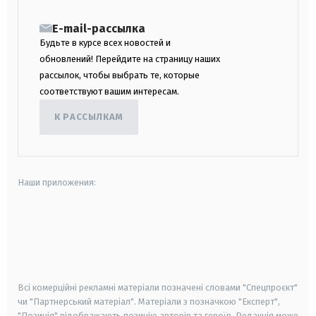
E-mail-рассылка
Будьте в курсе всех новостей и
обновлений! Перейдите на страницу наших
рассылок, чтобы выбрать те, которые
соответствуют вашим интересам.
К РАССЫЛКАМ
Наши приложения:
android
apple
smart tv
samsung smart tv
Всі комерційні рекламні матеріали позначені словами "Спецпроєкт"
чи "Партнерський матеріал". Матеріали з позначкою "Експерт",
"Позиція" відображають позицію авторів та героїв. Редакція може