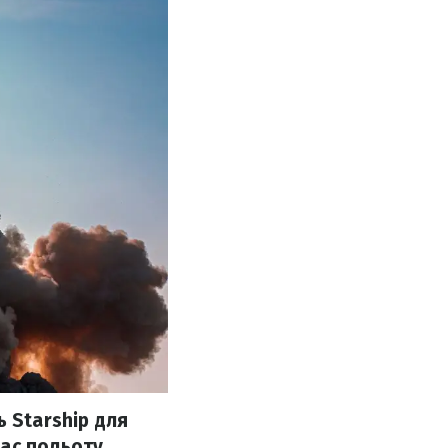
 Starship для
ас польоту,