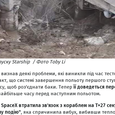
пуску Starship / Фото Toby Li
визнав деякі проблеми, які виникли під час тест
акт, що системі завершення польоту першого ст
су, щоб роз'єднати баки. Тепер
її доведеться пе
найбільше часу перед наступним польотом.
о
SpaceX втратила зв'язок з кораблем на T+27 се
ну подію"
, яка спричинила вибух, вибивши тепло