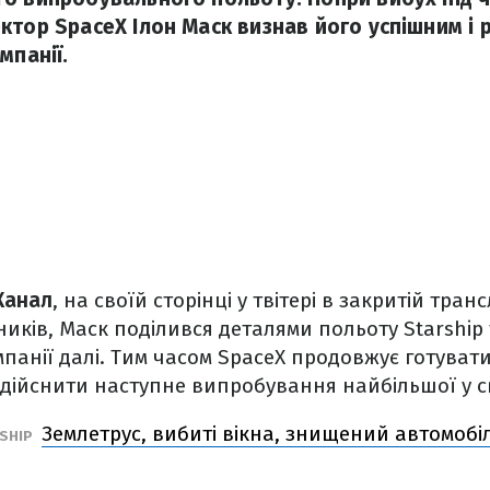
ктор SpaceX Ілон Маск визнав його успішним і 
мпанії.
Канал
, на своїй сторінці у твітері в закритій транс
ників, Маск поділився деталями польоту Starship 
омпанії далі. Тим часом SpaceX продовжує готува
ійснити наступне випробування найбільшої у св
Землетрус, вибиті вікна, знищений автомобіль
RSHIP