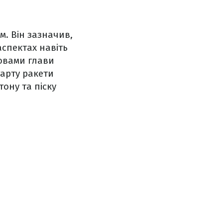
. Він зазначив,
аспектах навіть
овами глави
тарту ракети
ону та піску