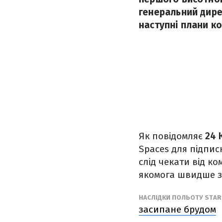
генеральний дире
наступні плани ко
Як повідомляє
24 
Spaces для підпис
слід чекати від к
якомога швидше зд
НАСЛІДКИ ПОЛЬОТУ STA
засипане брудом