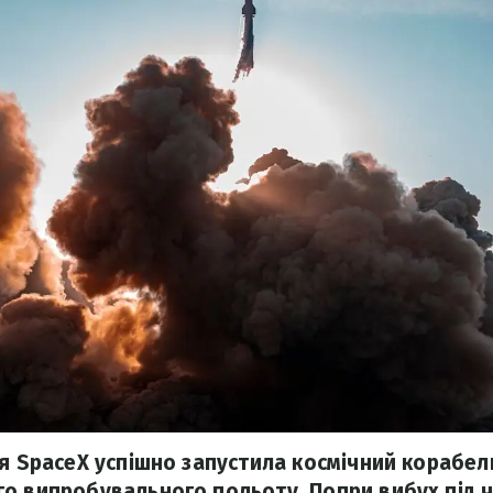
ія SpaceX успішно запустила космічний корабель
о випробувального польоту. Попри вибух під ч