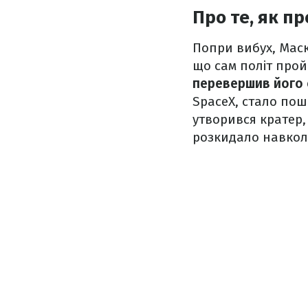
Про те, як пр
Попри вибух, Мас
що сам політ пройш
перевершив його 
SpaceX, стало пош
утворився кратер,
розкидало навкол