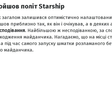
ойшов політ Starship
к загалом залишився оптимістично налаштованим
ов приблизно так, як він і очікував, а в деяких 
сподівання
. Найбільшою ж несподіванкою, за сл
кодження майданчика. Нагадаємо, що на місці с
 а під час самого запуску шматки розламаного бет
о майданчика.