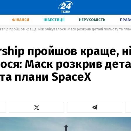
ФІНАНСИ
ІНВЕСТИЦІЇ
НЕРУХОМІСТЬ
ПРАВ
arship пройшов краще, ніж очікувалося: Маск розкрив деталі польоту та пла
rship пройшов краще, н
ося: Маск розкрив дета
та плани SpaceX