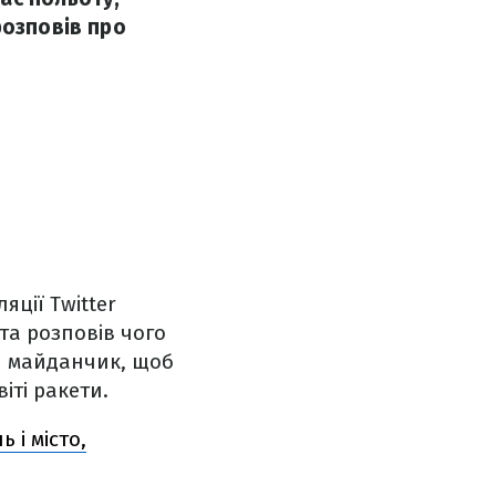
розповів про
ляції Twitter
та розповів чого
ти майданчик, щоб
іті ракети.
 і місто,