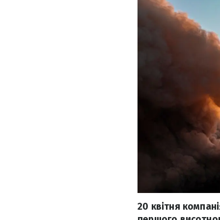
20 квітня компан
першого висотног