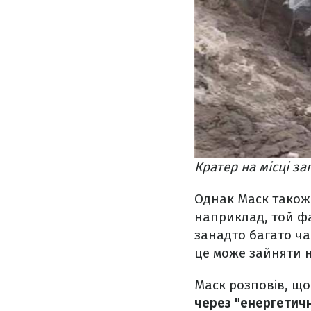
Кратер на місці за
Однак Маск також 
наприклад, той ф
занадто багато ча
це може зайняти 
Маск розповів, щ
через "енергетич