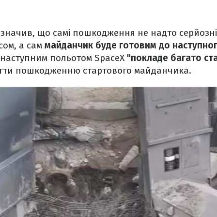
значив, що самі пошкодження не надто серйозні 
сом, а сам
майданчик буде готовим до наступног
д наступним польотом SpaceX
"покладе багато ста
ігти пошкодженню стартового майданчика.