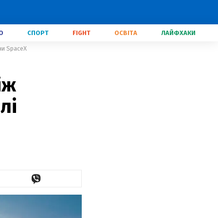
О
СПОРТ
FIGHT
ОСВІТА
ЛАЙФХАКИ
ни SpaceX
іж
лі