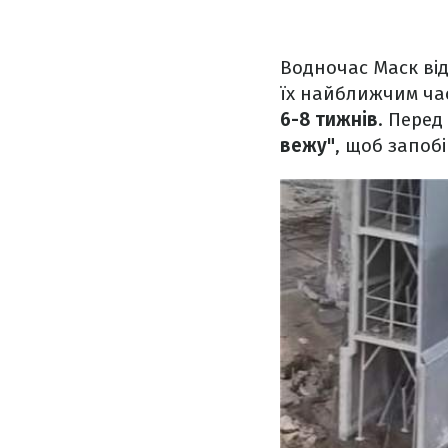
Водночас Маск від
їх найближчим ча
6-8 тижнів
. Пере
вежу"
, щоб запоб