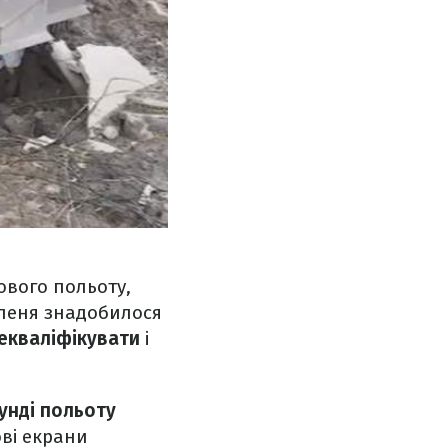
ового польоту,
упеня знадобилося
рекваліфікувати
і
кунді польоту
ві екрани