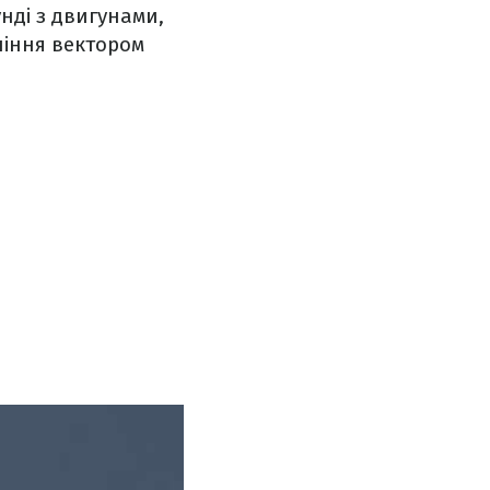
унді з двигунами,
ління вектором