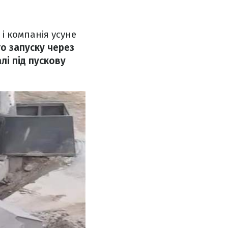
і компанія усуне
о запуску через
лі під пускову