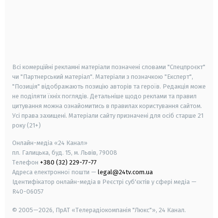
android
apple
smart tv
samsung smart tv
Всі комерційні рекламні матеріали позначені словами "Спецпроєкт"
чи "Партнерський матеріал". Матеріали з позначкою "Експерт",
"Позиція" відображають позицію авторів та героїв. Редакція може
не поділяти їхніх поглядів. Детальніше щодо реклами та правил
цитування можна ознайомитись в правилах користування сайтом.
Усі права захищені.
Матеріали сайту призначені для осіб старше
21
року (21+)
Онлайн-медіа «24 Канал»
пл. Галицька, буд. 15, м. Львів, 79008
Телефон
+380 (32) 229-77-77
Адреса електронної пошти —
legal@24tv.com.ua
Ідентифікатор онлайн-медіа в Реєстрі суб'єктів у сфері медіа —
R40-06057
© 2005—2026,
ПрАТ «Телерадіокомпанія "Люкс"», 24 Канал.