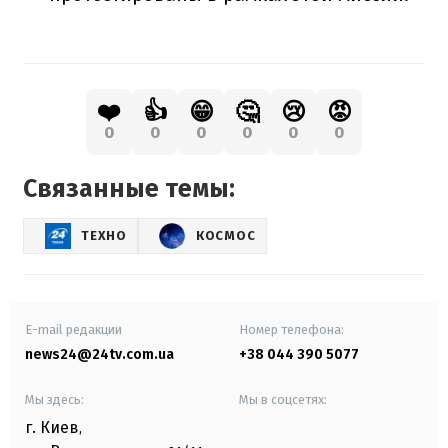
❤️
👍
😁
🤔
😢
😡
0
0
0
0
0
0
Связанные темы:
ТЕХНО
КОСМОС
E-mail редакции
Номер телефона:
news24@24tv.com.ua
+38 044 390 5077
Мы здесь:
Мы в соцсетях:
г. Киев
,