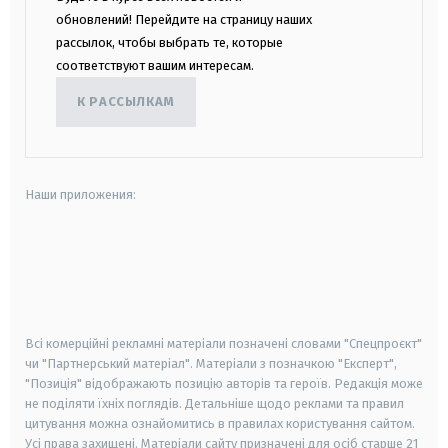
обновлений! Перейдите на страницу наших
рассылок, чтобы выбрать те, которые
соответствуют вашим интересам.
К РАССЫЛКАМ
Наши приложения:
android
apple
smart tv
samsung smart tv
Всі комерційні рекламні матеріали позначені словами "Спецпроєкт"
чи "Партнерський матеріал". Матеріали з позначкою "Експерт",
"Позиція" відображають позицію авторів та героїв. Редакція може
не поділяти їхніх поглядів. Детальніше щодо реклами та правил
цитування можна ознайомитись в правилах користування сайтом.
Усі права захищені.
Матеріали сайту призначені для осіб старше
21