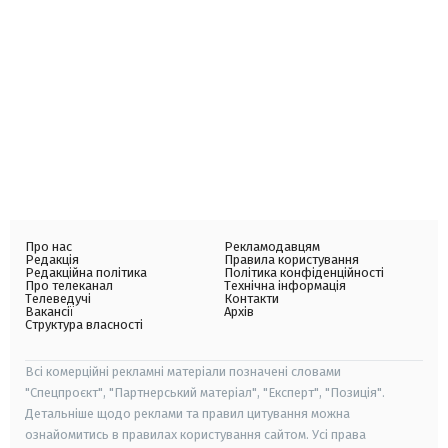
Про нас
Рекламодавцям
Редакція
Правила користування
Редакційна політика
Політика конфіденційності
Про телеканал
Технічна інформація
Телеведучі
Контакти
Вакансії
Архів
Структура власності
Всі комерційні рекламні матеріали позначені словами
"Спецпроєкт", "Партнерський матеріал", "Експерт", "Позиція".
Детальніше щодо реклами та правил цитування можна
ознайомитись в правилах користування сайтом. Усі права