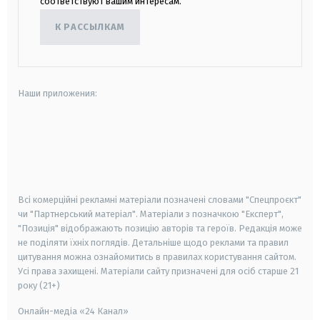
соответствуют вашим интересам.
К РАССЫЛКАМ
Наши приложения:
android
apple
smart tv
samsung smart tv
Всі комерційні рекламні матеріали позначені словами "Спецпроєкт"
чи "Партнерський матеріал". Матеріали з позначкою "Експерт",
"Позиція" відображають позицію авторів та героїв. Редакція може
не поділяти їхніх поглядів. Детальніше щодо реклами та правил
цитування можна ознайомитись в правилах користування сайтом.
Усі права захищені.
Матеріали сайту призначені для осіб старше
21
року (21+)
Онлайн-медіа «24 Канал»