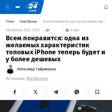
Техно
Смартфоны
 Всем понравится: одна из желаемых характеристик топовых iPhone теперь будет и у более дешевых 
2 мин
18 апреля 2023,
12:31
Всем понравится: одна из
желаемых характеристик
топовых iPhone теперь будет и
у более дешевых
Александр Гайдамашко
Источник:
MacRumors