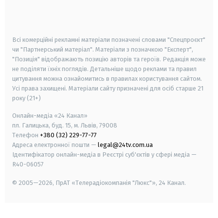
smart tv
samsung smart tv
Всі комерційні рекламні матеріали позначені словами "Спецпроєкт"
чи "Партнерський матеріал". Матеріали з позначкою "Експерт",
"Позиція" відображають позицію авторів та героїв. Редакція може
не поділяти їхніх поглядів. Детальніше щодо реклами та правил
цитування можна ознайомитись в правилах користування сайтом.
Усі права захищені.
Матеріали сайту призначені для осіб старше
21
року (21+)
Онлайн-медіа «24 Канал»
пл. Галицька, буд. 15, м. Львів, 79008
Телефон
+380 (32) 229-77-77
Адреса електронної пошти —
legal@24tv.com.ua
Ідентифікатор онлайн-медіа в Реєстрі суб'єктів у сфері медіа —
R40-06057
© 2005—2026,
ПрАТ «Телерадіокомпанія "Люкс"», 24 Канал.