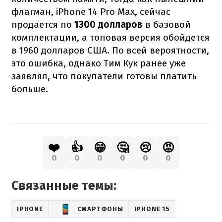
флагман, iPhone 14 Pro Max, сейчас
продается по
1300 долларов
в базовой
комплектации, а топовая версия обойдется
в 1960 долларов США. По всей вероятности,
это ошибка, однако Тим Кук ранее уже
заявлял, что покупатели готовы платить
больше.
❤️
👍
😁
🤔
😢
😡
0
0
0
0
0
0
Связанные темы:
IPHONE
СМАРТФОНЫ
IPHONE 15