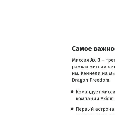
Самое важное
Миссия
Ax-3
– тре
рамках миссии че
им. Кеннеди на мы
Dragon Freedom.
Командует мисс
компании Axiom 
Первый астрона