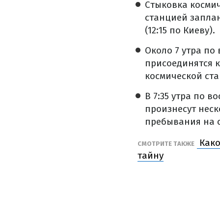
Стыковка космич
станцией заплан
(12:15 по Киеву).
Около 7 утра по
присоединятся к
космической ста
В 7:35 утра по в
произнесут неск
пребывания на 
Како
СМОТРИТЕ ТАКЖЕ
тайну