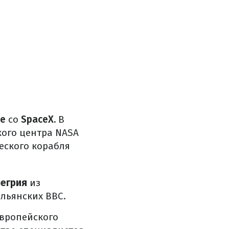
ce
со
SpaceX.
В
кого центра NASA
ческого корабля
егрия
из
льянских ВВС.
Европейского