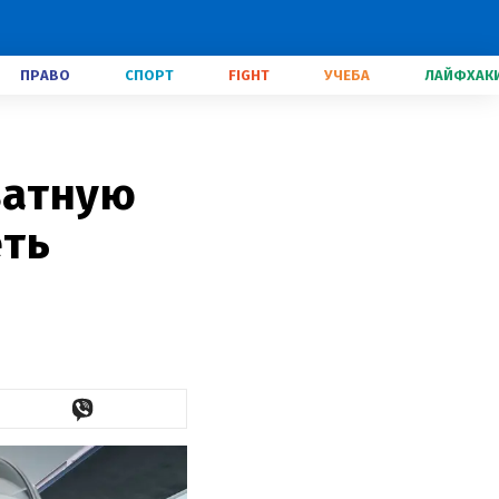
ПРАВО
СПОРТ
FIGHT
УЧЕБА
ЛАЙФХАК
ватную
еть