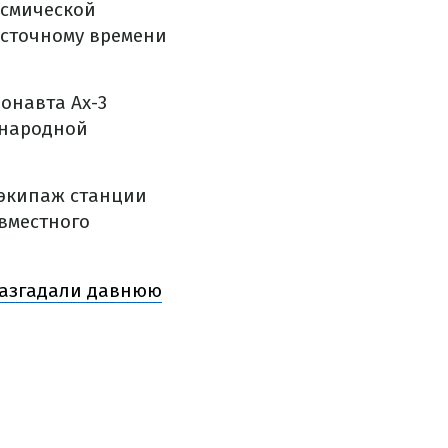
осмической
восточному времени
ронавта Ax-3
ународной
и экипаж станции
вместного
 разгадали давнюю