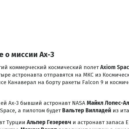
 о миссии Ax-3
тий коммерческий космический полет
Axiom Spa
тыре астронавта отправятся на МКС из Космичес
се Канаверал на борту ракеты Falcon 9 и косми
ией Ax-3 бывший астронавт NASA
Майкл Лопес-Ал
Space, а пилотом будет
Вальтер Вилладей
из ита
вт Турции
Альпер Гезеревч
и астронавт запаса 