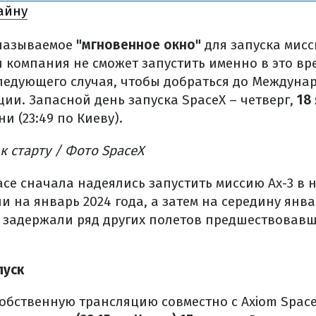
айну
 называемое
"мгновенное окно"
для запуска мисси
и компания не сможет запустить именно в это вр
следующего случая, чтобы добраться до Междуна
ии. Запасной день запуска SpaceX – четверг,
18 
и (23:49 по Киеву).
к старту / Фото SpaceX
ace сначала надеялись запустить миссию Ax-3 в н
и на январь 2024 года, а затем на середину янва
 задержали ряд других полетов предшествовавш
пуск
собственную трансляцию совместно с Axiom Space