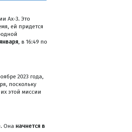
и Ax-3. Это
емя, ей придется
родной
января
, в 16:49 по
оябре 2023 года,
ря, поскольку
их этой миссии
. Она
начнется в