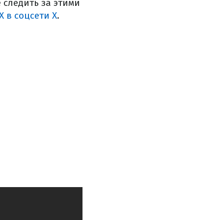
е следить за этими
 в соцсети X
.