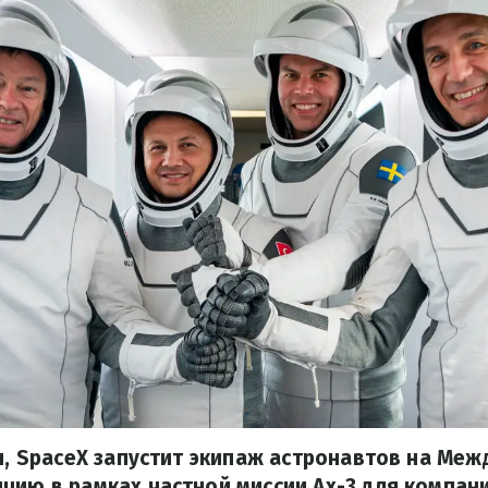
ря, SpaceX запустит экипаж астронавтов на Ме
цию в рамках частной миссии Ax-3 для компани