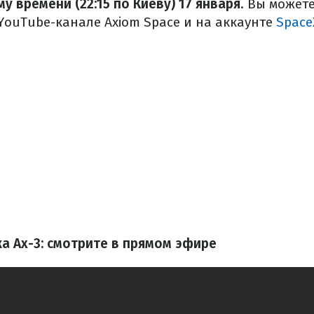
му времени (22:15 по Киеву) 17 января
. Вы может
YouTube-канале Axiom Space и на аккаунте
SpaceX
ка Ax-3: смотрите в прямом эфире