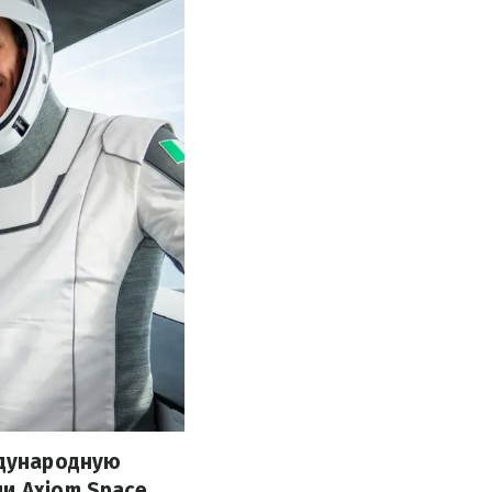
ждународную
и Axiom Space.