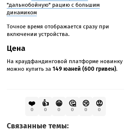
"дальнобойную" рацию с большим
динамиком
Точное время отображается сразу при
включении устройства.
Цена
На краудфандинговой платформе новинку
можно купить за
149 юаней (600 гривен).
❤️
👍
😁
🤔
😢
😡
0
0
0
0
0
0
Связанные темы: