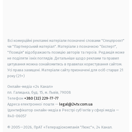
android
apple
smart tv
samsung smart tv
Всі комерційні рекламні матеріали позначені словами "Спецпроєкт"
чи "Партнерський матеріал". Матеріали з позначкою "Експерт",
"Позиція" відображають позицію авторів та героїв. Редакція може
не поділяти їхніх поглядів. Детальніше щодо реклами та правил
цитування можна ознайомитись в правилах користування сайтом.
Усі права захищені.
Матеріали сайту призначені для осіб старше
21
року (21+)
Онлайн-медіа «24 Канал»
пл. Галицька, буд. 15, м. Львів, 79008
Телефон
+380 (32) 229-77-77
Адреса електронної пошти —
legal@24tv.com.ua
Ідентифікатор онлайн-медіа в Реєстрі суб'єктів у сфері медіа —
R40-06057
© 2005—2026,
ПрАТ «Телерадіокомпанія "Люкс"», 24 Канал.