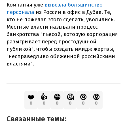
Компания уже
вывезла большинство
персонала
из России в офис в Дубае. Те,
кто не пожелал этого сделать, уволились.
Местные власти называли процесс
банкротства "пьесой, которую корпорация
разыгрывает перед простодушной
публикой", чтобы создать имидж жертвы,
"несправедливо обиженной российскими
властями".
❤️
👍
😁
🤔
😢
😡
0
0
0
0
0
0
Связанные темы: