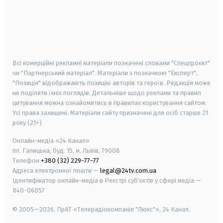
android
apple
smart tv
samsung smart tv
Всі комерційні рекламні матеріали позначені словами "Спецпроєкт"
чи "Партнерський матеріал". Матеріали з позначкою "Експерт",
"Позиція" відображають позицію авторів та героїв. Редакція може
не поділяти їхніх поглядів. Детальніше щодо реклами та правил
цитування можна ознайомитись в правилах користування сайтом.
Усі права захищені.
Матеріали сайту призначені для осіб старше
21
року (21+)
Онлайн-медіа «24 Канал»
пл. Галицька, буд. 15, м. Львів, 79008
Телефон
+380 (32) 229-77-77
Адреса електронної пошти —
legal@24tv.com.ua
Ідентифікатор онлайн-медіа в Реєстрі суб'єктів у сфері медіа —
R40-06057
© 2005—2026,
ПрАТ «Телерадіокомпанія "Люкс"», 24 Канал.