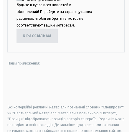
Будьте в курсе всех новостей и
обновлений! Перейдите на страницу наших
рассылок, чтобы выбрать те, которые
соответствуют вашим интересам.
К РАССЫЛКАМ
Наши приложения:
android
apple
smart tv
samsung smart tv
Всі комерційні рекламні матеріали позначені словами "Спецпроєкт"
чи "Партнерський матеріал". Матеріали з позначкою "Експерт",
"Позиція" відображають позицію авторів та героїв. Редакція може
не поділяти їхніх поглядів. Детальніше щодо реклами та правил
цитування можна ознайомитись в правилах користування сайтом.