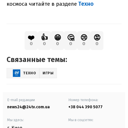
космоса читайте в разделе
Техно
❤️
👍
😁
🤔
😢
😡
0
0
0
0
0
0
Связанные темы:
ТЕХНО
ИГРЫ
E-mail редакции
Номер телефона:
news24@24tv.com.ua
+38 044 390 5077
Мы здесь:
Мы в соцсетях:
г. Киев