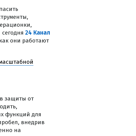
пасить
струменты,
перационки,
и сегодня
24 Канал
как они работают
 масштабной
в защиты от
одить,
ых функций для
пробел, внедрив
енно на