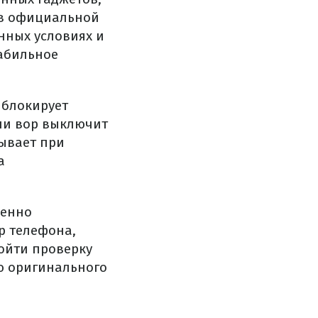
 в официальной
нных условиях и
табильное
я блокирует
сли вор выключит
тывает при
а
ленно
р телефона,
ойти проверку
ю оригинального