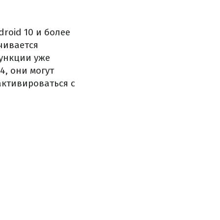
roid 10 и более
чивается
функции уже
14, они могут
активироваться с