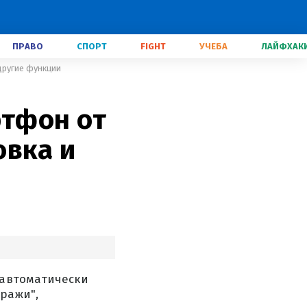
ПРАВО
СПОРТ
FIGHT
УЧЕБА
ЛАЙФХАК
другие функции
ртфон от
овка и
 автоматически
ражи",