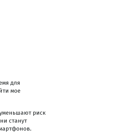
емя для
йти мое
 уменьшают риск
они станут
мартфонов.