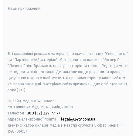
Наши приложения:
android
apple
smart tv
samsung smart tv
Всі комерційні рекламні матеріали позначені словами "Спецпроєкт"
чи "Партнерський матеріал". Матеріали з позначкою "Експерт",
"Позиція" відображають позицію авторів та героїв. Редакція може
не поділяти їхніх поглядів. Детальніше щодо реклами та правил
цитування можна ознайомитись в правилах користування сайтом.
Усі права захищені.
Матеріали сайту призначені для осіб старше
21
року (21+)
Онлайн-медіа «24 Канал»
пл. Галицька, буд. 15, м. Львів, 79008
Телефон
+380 (32) 229-77-77
Адреса електронної пошти —
legal@24tv.com.ua
Ідентифікатор онлайн-медіа в Реєстрі суб'єктів у сфері медіа —
R40-06057