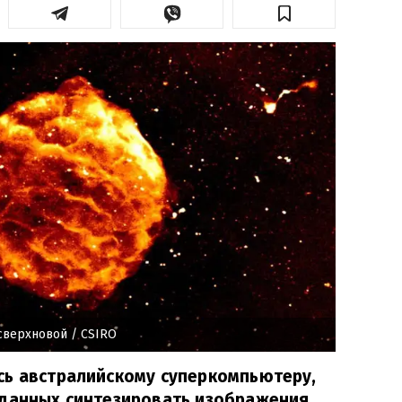
сверхновой
/ CSIRO
сь австралийскому суперкомпьютеру,
 данных синтезировать изображения