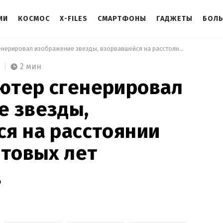
ИИ
КОСМОС
X-FILES
СМАРТФОНЫ
ГАДЖЕТЫ
БОЛ
 Суперкомпьютер сгенерировал изображение звезды, взорвавшейся на расстоянии 10 тысяч световых лет 
2 мин
ютер сгенерировал
е звезды,
я на расстоянии
етовых лет
о