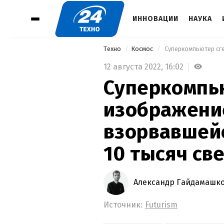
ИННОВАЦИИ
НАУКА
Техно
Космос
12 августа 2022,
16:02
Суперкомпь
изображени
взорвавшейс
10 тысяч св
Александр Гайдамашк
Источник:
Futurism