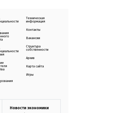
а
Техническая
нциальности
информация
а
Контакты
ования
енного
Вакансии
та
Структура
а
собственности
нциальности
ния
Архив
ние
ателя
Карта сайта
тва
Игры
ирования
Новости экономики