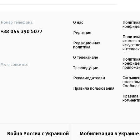
Номер телефона:
О нас
Политик
конфиде
+38 044 390 5077
Редакция
Политик
использ
Редакционная
искусств
политика
интеллек
О телеканале
Политик
конфиде
Мы в соцсетях:
приложе
Телеведущие
Соглаше
Рекламодателям
пользов
Сообщес
Правила пользования
Правила
коммент
Война России с Украиной
Мобилизация в Украине