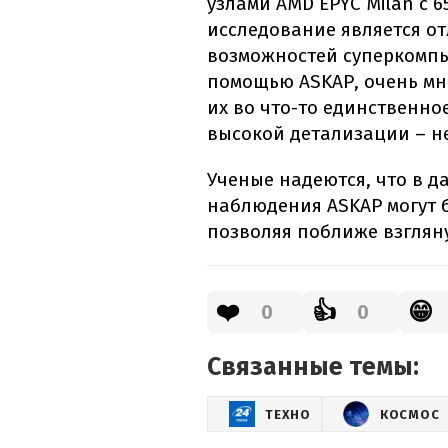
узлами AMD EPYC Milan с 6
исследование является о
возможностей суперкомпь
помощью ASKAP, очень мн
их во что-то единственное
высокой детализации – н
Ученые надеются, что в 
наблюдения ASKAP могут б
позволяя поближе взгляну
❤️
👍
😁
0
0
Связанные темы:
ТЕХНО
КОСМОС