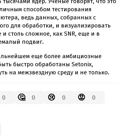
5 тысячами ядер. Ученые говорят, что это
тличным способом тестирования
ютера, ведь данных, собранных с
ого для обработки, и визуализировать
 и столь сложное, как SNR, еще и в
емалый подвиг.
дальнейшем еще более амбициозные
ыть быстро обработаны Setonix,
ть на межзвездную среду и не только.
🤔
😢
😡
0
0
0
0