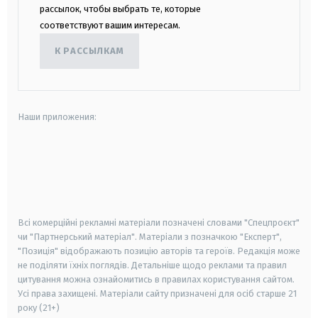
рассылок, чтобы выбрать те, которые
соответствуют вашим интересам.
К РАССЫЛКАМ
Наши приложения:
android
apple
smart tv
samsung smart tv
Всі комерційні рекламні матеріали позначені словами "Спецпроєкт"
чи "Партнерський матеріал". Матеріали з позначкою "Експерт",
"Позиція" відображають позицію авторів та героїв. Редакція може
не поділяти їхніх поглядів. Детальніше щодо реклами та правил
цитування можна ознайомитись в правилах користування сайтом.
Усі права захищені.
Матеріали сайту призначені для осіб старше
21
року (21+)