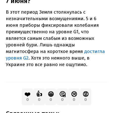
7 июня?
В этот период Земля столкнулась с
незначительными возмущениями. 5 и 6
июня приборы фиксировали колебания
преимущественно на уровне G1, что
является самым слабым из возможных
уровней бури. Лишь однажды
магнитосфера на короткое время
достигла
уровня G2
. Хотя это немного выше, в
Украине это все равно не ощутимо.
❤️
👍
😁
🤔
😢
😡
0
0
0
0
0
0