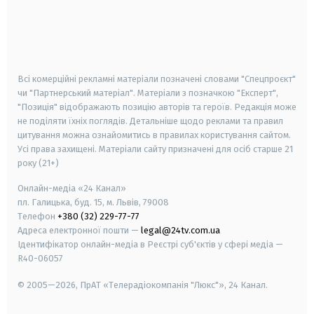
android
apple
smart tv
samsung smart tv
Всі комерційні рекламні матеріали позначені словами "Спецпроєкт"
чи "Партнерський матеріал". Матеріали з позначкою "Експерт",
"Позиція" відображають позицію авторів та героїв. Редакція може
не поділяти їхніх поглядів. Детальніше щодо реклами та правил
цитування можна ознайомитись в правилах користування сайтом.
Усі права захищені.
Матеріали сайту призначені для осіб старше
21
року (21+)
Онлайн-медіа «24 Канал»
пл. Галицька, буд. 15, м. Львів, 79008
Телефон
+380 (32) 229-77-77
Адреса електронної пошти —
legal@24tv.com.ua
Ідентифікатор онлайн-медіа в Реєстрі суб'єктів у сфері медіа —
R40-06057
© 2005—2026,
ПрАТ «Телерадіокомпанія "Люкс"», 24 Канал.