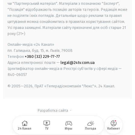
чи "Партнерський матеріал". Матеріали з позначкою "Експерт",
"Позиція" відображають позицію авторів та героїв. Редакція може
не поділяти їхніх поглядів. Детальніше щодо реклами та правил
цитування можна ознайомитись в правилах користування сайтом.
Усі права захищені.
Матеріали сайту призначені для осіб старше
21
року (21+)
Онлайн-медіа «24 Канал»
пл. Галицька, буд. 15, м. Львів, 79008
Телефон
+380 (32) 229-77-77
Адреса електронної пошти —
legal@24tv.com.ua
Ідентифікатор онлайн-медіа в Реєстрі суб'єктів у сфері медіа —
R40-06057
© 2005—2026,
ПрАТ «Телерадіокомпанія "Люкс"», 24 Канал.
Разработка сайта
-
24 Канал
TV
Игры
Погода
Кабинет