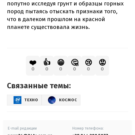
попутно исследуя грунт и образцы горных
пород пытаясь отыскать признаки того,
что в далеком прошлом на красной
планете существовала жизнь.
❤️
👍
😁
🤔
😢
😡
0
0
0
0
0
0
Связанные темы:
ТЕХНО
КОСМОС
E-mail редакции
Номер телефона: