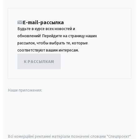
E-mail-рассылка
Будьте в курсе всех новостей и
обновлений! Перейдите на страницу наших
рассылок, чтобы выбрать те, которые
соответствуют вашим интересам.
К РАССЫЛКАМ
Наши приложения:
android
apple
smart tv
samsung smart tv
Всі комерційні рекламні матеріали позначені словами "Спецпроєкт"