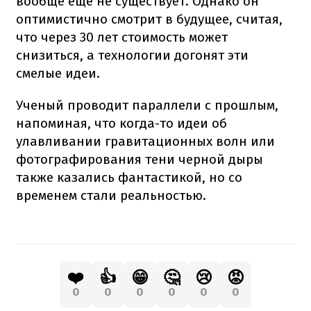
вообще еще не существует. Однако он
оптимистично смотрит в будущее, считая,
что через 30 лет стоимость может
снизиться, а технологии догонят эти
смелые идеи.
Ученый проводит параллели с прошлым,
напоминая, что когда-то идеи об
улавливании гравитационных волн или
фотографирования тени черной дыры
также казались фантастикой, но со
временем стали реальностью.
❤️
👍
😁
🤔
😢
😡
0
0
0
0
0
0