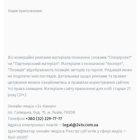
Наши приложения:
android
apple
smart tv
samsung smart tv
Всі комерційні рекламні матеріали позначені словами "Спецпроєкт"
чи "Партнерський матеріал". Матеріали з позначкою "Експерт",
"Позиція" відображають позицію авторів та героїв. Редакція може
не поділяти їхніх поглядів. Детальніше щодо реклами та правил
цитування можна ознайомитись в правилах користування сайтом.
Усі права захищені.
Матеріали сайту призначені для осіб старше
21
року (21+)
Онлайн-медіа «24 Канал»
пл. Галицька, буд. 15, м. Львів, 79008
Телефон
+380 (32) 229-77-77
Адреса електронної пошти —
legal@24tv.com.ua
Ідентифікатор онлайн-медіа в Реєстрі суб'єктів у сфері медіа —
R40-06057