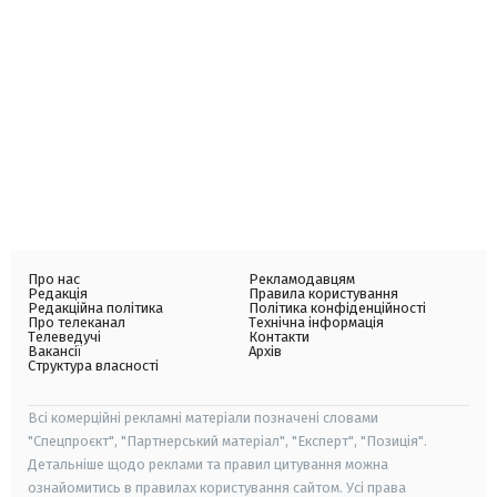
Про нас
Рекламодавцям
Редакція
Правила користування
Редакційна політика
Політика конфіденційності
Про телеканал
Технічна інформація
Телеведучі
Контакти
Вакансії
Архів
Структура власності
Всі комерційні рекламні матеріали позначені словами
"Спецпроєкт", "Партнерський матеріал", "Експерт", "Позиція".
Детальніше щодо реклами та правил цитування можна
ознайомитись в правилах користування сайтом. Усі права