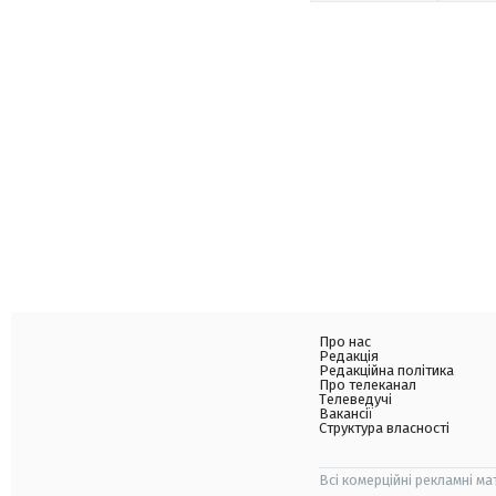
Про нас
Редакція
Редакційна політика
Про телеканал
Телеведучі
Вакансії
Структура власності
Всі комерційні рекламні ма