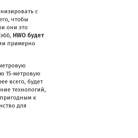
рнизировать с
его, чтобы
и они это
эбб,
HWO будет
нии примерно
-метровую
ю 15-метровую
ее всего, будет
ние технологий,
 пригодным к
нство для