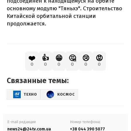
подсоединен к находящемуся на орбите
основному модулю "Тяньхэ". Строительство
Китайской орбитальной станции
продолжается.
❤️
👍
😁
🤔
😢
😡
0
0
0
0
0
0
Связанные темы:
ТЕХНО
КОСМОС
E-mail редакции
Номер телефона:
news24@24tv.com.ua
+38 044 390 5077