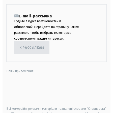
E-mail-рассылка
Будьте в курсе всех новостей и
обновлений! Перейдите на страницу наших
рассылок, чтобы выбрать те, которые
соответствуют вашим интересам.
К РАССЫЛКАМ
Наши приложения:
android
apple
smart tv
samsung smart tv
Всі комерційні рекламні матеріали позначені словами "Спецпроєкт"