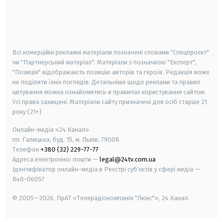
android
apple
smart tv
samsung smart tv
Всі комерційні рекламні матеріали позначені словами "Спецпроєкт"
чи "Партнерський матеріал". Матеріали з позначкою "Експерт",
"Позиція" відображають позицію авторів та героїв. Редакція може
не поділяти їхніх поглядів. Детальніше щодо реклами та правил
цитування можна ознайомитись в правилах користування сайтом.
Усі права захищені.
Матеріали сайту призначені для осіб старше
21
року (21+)
Онлайн-медіа «24 Канал»
пл. Галицька, буд. 15, м. Львів, 79008
Телефон
+380 (32) 229-77-77
Адреса електронної пошти —
legal@24tv.com.ua
Ідентифікатор онлайн-медіа в Реєстрі суб'єктів у сфері медіа —
R40-06057
© 2005—2026,
ПрАТ «Телерадіокомпанія "Люкс"», 24 Канал.