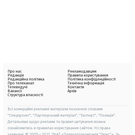
Про нас
Рекламодавцям
Редакція
Правила користування
Редакційна політика
Політика конфіденційності
Про телеканал
Технічна інформація
Телеведучі
Контакти
Вакансії
Архів
Структура власності
Всі комерційні рекламні матеріали позначені словами
"Спецпроєкт", "Партнерський матеріал", "Експерт", "Позиція".
Детальніше щодо реклами та правил цитування можна
ознайомитись в правилах користування сайтом. Усі права
захищені. © 2005—2021, ПрАТ «Телерадіокомпанія "Люкс"», 24