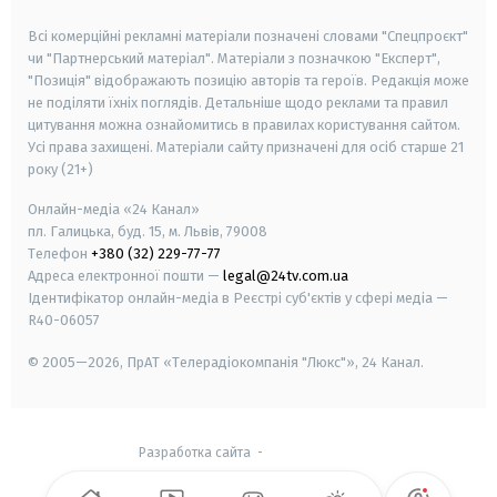
smart tv
samsung smart tv
Всі комерційні рекламні матеріали позначені словами "Спецпроєкт"
чи "Партнерський матеріал". Матеріали з позначкою "Експерт",
"Позиція" відображають позицію авторів та героїв. Редакція може
не поділяти їхніх поглядів. Детальніше щодо реклами та правил
цитування можна ознайомитись в правилах користування сайтом.
Усі права захищені.
Матеріали сайту призначені для осіб старше
21
року (21+)
Онлайн-медіа «24 Канал»
пл. Галицька, буд. 15, м. Львів, 79008
Телефон
+380 (32) 229-77-77
Адреса електронної пошти —
legal@24tv.com.ua
Ідентифікатор онлайн-медіа в Реєстрі суб'єктів у сфері медіа —
R40-06057
© 2005—2026,
ПрАТ «Телерадіокомпанія "Люкс"», 24 Канал.
Разработка сайта
-