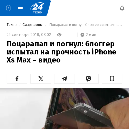
Техно
Смартфоны
 Поцарапал и погнул: блоггер испытал на прочность iPhone Xs Max – видео 
2 мин
25 сентября 2018,
08:02
Поцарапал и погнул: блоггер
испытал на прочность iPhone
Xs Max – видео