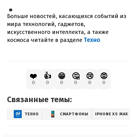
Больше новостей, касающихся событий из
мира технологий, гаджетов,
искусственного интеллекта, а также
космоса читайте в разделе
Техно
❤️
👍
😁
🤔
😢
😡
0
0
0
0
0
0
Связанные темы:
ТЕХНО
СМАРТФОНЫ
IPHONE XS MAX