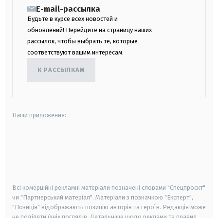
E-mail-рассылка
Будьте в курсе всех новостей и
обновлений! Перейдите на страницу наших
рассылок, чтобы выбрать те, которые
соответствуют вашим интересам.
К РАССЫЛКАМ
Наши приложения:
android
apple
smart tv
samsung smart tv
Всі комерційні рекламні матеріали позначені словами "Спецпроєкт"
чи "Партнерський матеріал". Матеріали з позначкою "Експерт",
"Позиція" відображають позицію авторів та героїв. Редакція може
не поділяти їхніх поглядів. Детальніше щодо реклами та правил