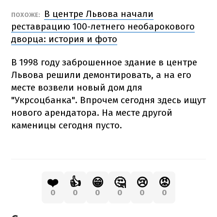
В центре Львова начали
ПОХОЖЕ:
реставрацию 100-летнего необарокового
дворца: история и фото
В 1998 году заброшенное здание в центре
Львова решили демонтировать, а на его
месте возвели новый дом для
"Укрсоцбанка". Впрочем сегодня здесь ищут
нового арендатора. На месте другой
каменицы сегодня пусто.
❤️
👍
😁
🤔
😢
😡
0
0
0
0
0
0