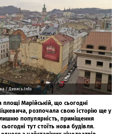
тка
/ Дивись.Info
 площі Марійській, що сьогодні
Міцкевича, розпочала свою історію ще у
олишню популярність, приміщення
 сьогодні тут стоїть нова будівля.