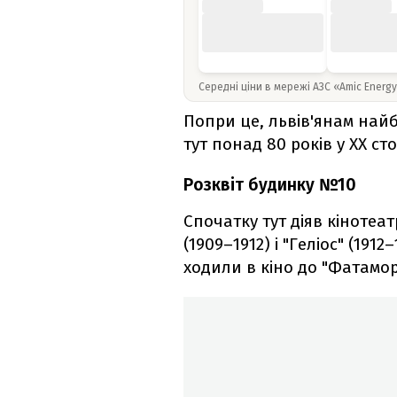
Середні ціни в мережі АЗС «Amic Energ
Попри це, львів'янам найб
тут понад 80 років у XX стол
Розквіт будинку №10
Спочатку тут діяв кінотеат
(1909–1912) і "Геліос" (191
ходили в кіно до "Фатаморг