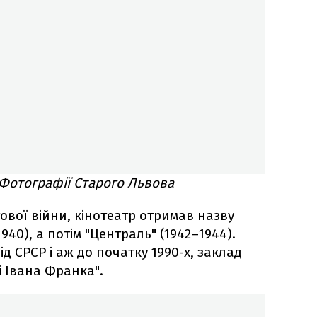
о Фотографії Старого Львова
ітової війни, кінотеатр отримав назву
1940), а потім "Централь" (1942–1944).
ід СРСР і аж до початку 1990-х, заклад
і Івана Франка".