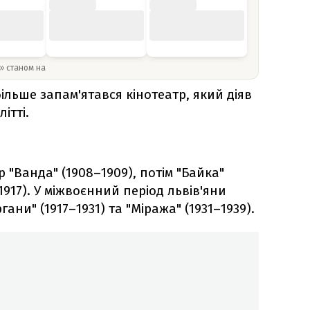
y» станом на
ільше запам'ятався кінотеатр, який діяв
ітті.
р "Ванда" (1908–1909), потім "Байка"
2–1917). У міжвоєнний період львів'яни
ани" (1917–1931) та "Міража" (1931–1939).