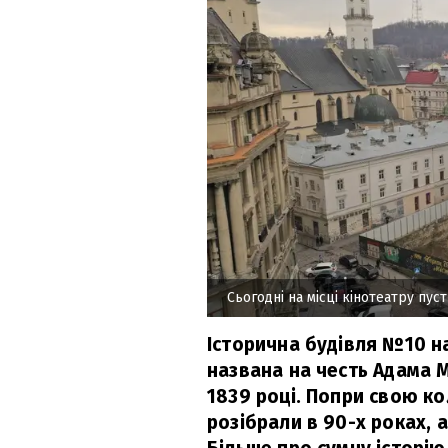
Сьогодні на місці кінотеатру пус
Історична будівля №10 на
названа на честь Адама 
1839 році. Попри свою к
розібрали в 90-х роках, а