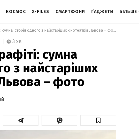
КОСМОС
X-FILES
СМАРТФОНИ
ҐАДЖЕТИ
БІЛЬШЕ
 Пожежа та графіті: сумна історія одного з найстаріших кінотеатрів Львова – фото 
3 хв
рафіті: сумна
го з найстаріших
 Львова – фото
ий