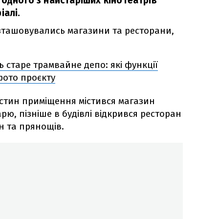
 одного з найстаріших кінотеатрів
іалі.
розташовувались магазини та ресторани,
ь старе трамвайне депо: які функції
фото проєкту
частин приміщення містився магазин
ю, пізніше в будівлі відкрився ресторан
ин та прянощів.