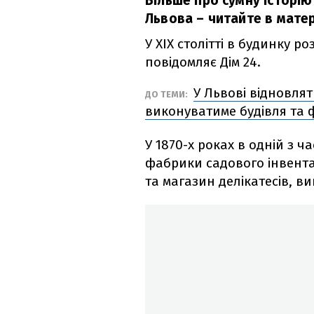
Більше про сумну історію
Львова – читайте в матер
У XIX столітті в будинку 
повідомляє Дім 24.
У Львові відновлят
ДО ТЕМИ:
виконуватиме будівля та 
У 1870-х роках в одній з 
фабрики садового інвентар
та магазин делікатесів, в