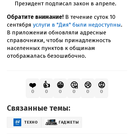
Президент подписал закон в апреле.
Обратите внимание!
В течение суток 10
сентября
услуги в "Дия" были недоступны
.
В приложении обновляли адресные
справочники, чтобы принадлежность
населенных пунктов к общинам
отображалась безошибочно.
❤️
👍
😁
🤔
😢
😡
0
0
0
0
0
0
Связанные темы:
ТЕХНО
ГАДЖЕТЫ