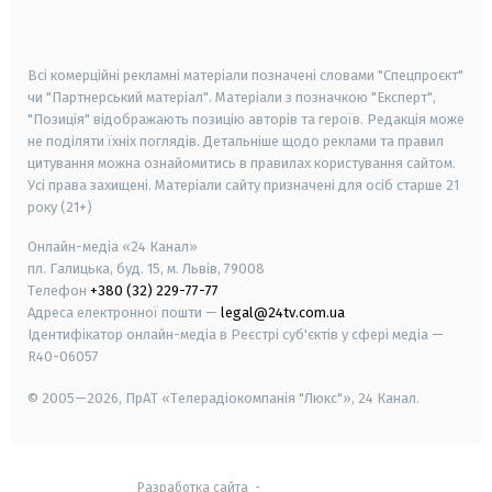
smart tv
samsung smart tv
Всі комерційні рекламні матеріали позначені словами "Спецпроєкт"
чи "Партнерський матеріал". Матеріали з позначкою "Експерт",
"Позиція" відображають позицію авторів та героїв. Редакція може
не поділяти їхніх поглядів. Детальніше щодо реклами та правил
цитування можна ознайомитись в правилах користування сайтом.
Усі права захищені.
Матеріали сайту призначені для осіб старше
21
року (21+)
Онлайн-медіа «24 Канал»
пл. Галицька, буд. 15, м. Львів, 79008
Телефон
+380 (32) 229-77-77
Адреса електронної пошти —
legal@24tv.com.ua
Ідентифікатор онлайн-медіа в Реєстрі суб'єктів у сфері медіа —
R40-06057
© 2005—2026,
ПрАТ «Телерадіокомпанія "Люкс"», 24 Канал.
Разработка сайта
-