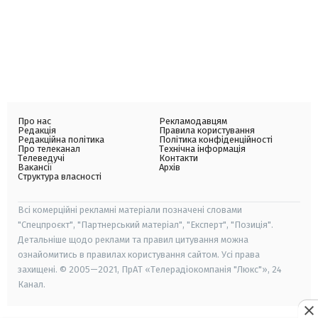
Про нас
Рекламодавцям
Редакція
Правила користування
Редакційна політика
Політика конфіденційності
Про телеканал
Технічна інформація
Телеведучі
Контакти
Вакансії
Архів
Структура власності
Всі комерційні рекламні матеріали позначені словами
"Спецпроєкт", "Партнерський матеріал", "Експерт", "Позиція".
Детальніше щодо реклами та правил цитування можна
ознайомитись в правилах користування сайтом. Усі права
захищені. © 2005—2021, ПрАТ «Телерадіокомпанія "Люкс"», 24
Канал.